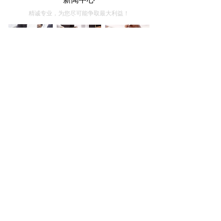
精诚专业，为您尽可能争取最大利益！
行业研究
公司新闻
最新动态
对估价行业的思考
关于积极参与全国城市地价动态监测工作的通知
公司荣获“2007年度拆迁评估先进单位”荣誉称号
公司法人李坚昱荣获“山东省十佳注册房地产估价师”荣
誉称号
公司承担的土地收储项目评估
共 13 条记录
1
2
3
下一页>
末页
MORE +